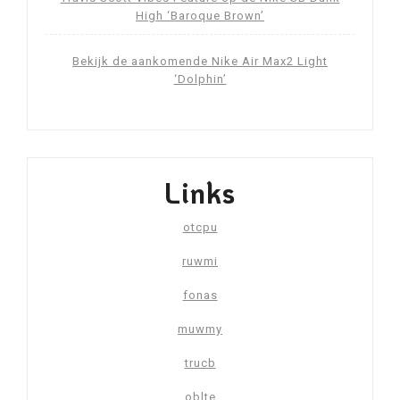
High ‘Baroque Brown’
Bekijk de aankomende Nike Air Max2 Light
‘Dolphin’
Links
otcpu
ruwmi
fonas
muwmy
trucb
oblte