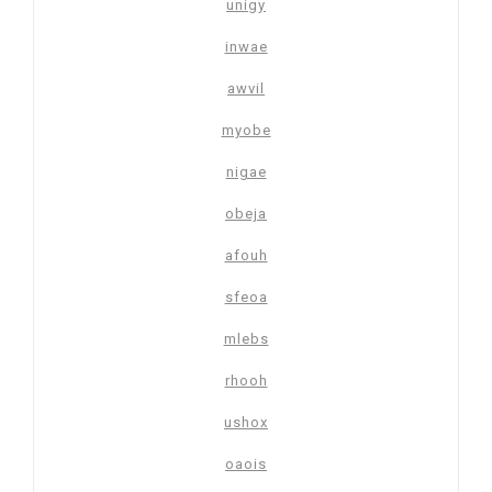
unigy
inwae
awvil
myobe
nigae
obeja
afouh
sfeoa
mlebs
rhooh
ushox
oaois