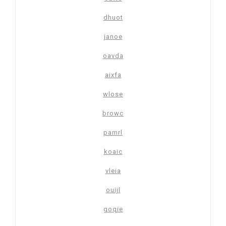
dhuot
janoe
oavda
aixfa
wlose
browc
pamrl
koaic
vleia
ouijl
goqie