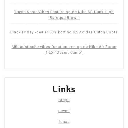
Travis Scott Vibes Feature op de Nike SB Dunk High
‘Baroque Brown’
Black Friday -deals: 50% korting op Adidas Glitch Boots
Militaristische vibes functioneren op de Nike Air Force
1 LX “Desert Camo”
Links
otcpu
ruwmi
fonas