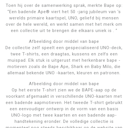
Toen hij over de samenwerking sprak, merkte Bape op:
“Een badende Ape® viert het 50 -jarig jubileum van ‘s
werelds primaire kaartspel, UNO, geliefd bij mensen
over de hele wereld, en werkt samen met het merk om
een ​​collectie uit te brengen die elkaars uniek is . ”
Afbeelding door middel van bape
De collectie zelf speelt een gespecialiseerd UNO-deck,
twee T-shirts, een draagtas, kussens en zelfs een
muispad. Elk stuk is uitgerust met herkenbare bape -
motieven zoals de Bape Ape, Shark en Baby Milo, die
allemaal bekende UNO -kaarten, kleuren en patronen.
Afbeelding door middel van bape
Op het eerste T-shirt zien we de BAPE-aap op de
voorkant afgemaakt in verschillende UNO-kaarten met
een badende aapmotieven. Het tweede T-shirt gebruikt
een eenvoudiger ontwerp in de vorm van een basis
UNO-logo met twee kaarten en een badende aap-
handtekening eronder. De volledige collectie is
momenteel nog steeds beschikbaar op de website van