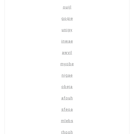
ouijl
goqie
unigy
inwae
awvil
myobe
nigae
obeja
afouh
sfeoa
mlebs
rhooh