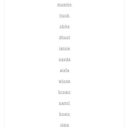
muwmy
trucb
oblte
dhuot
janoe
oavda
aixfa
wlose
browc
pamrl
koaic
vleia