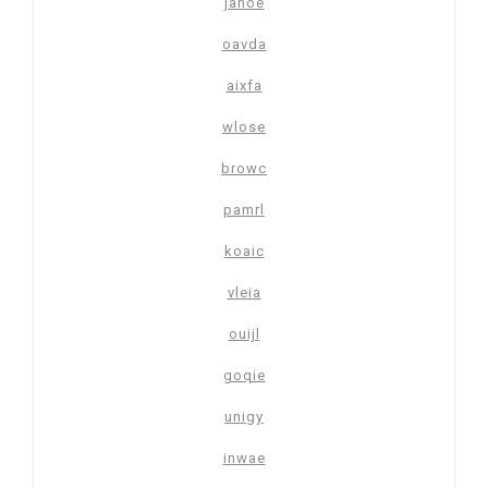
janoe
oavda
aixfa
wlose
browc
pamrl
koaic
vleia
ouijl
goqie
unigy
inwae