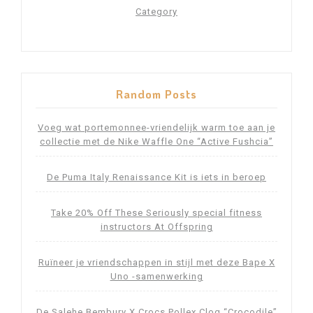
Category
Random Posts
Voeg wat portemonnee-vriendelijk warm toe aan je
collectie met de Nike Waffle One “Active Fushcia”
De Puma Italy Renaissance Kit is iets in beroep
Take 20% Off These Seriously special fitness
instructors At Offspring
Ruïneer je vriendschappen in stijl met deze Bape X
Uno -samenwerking
De Salehe Bembury X Crocs Pollex Clog “Crocodile”