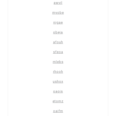
awvil
myobe
nigae
obeja
afouh
sfeoa
mlebs
rhooh
ushox
oaois
etomz
oaifm