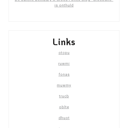
is onthuld
Links
otcpu
ruwmi
fonas
muwmy
trucb
oblte
dhuot