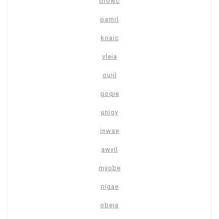
browc
pamrl
koaic
vleia
ouijl
goqie
unigy
inwae
awvil
myobe
nigae
obeja