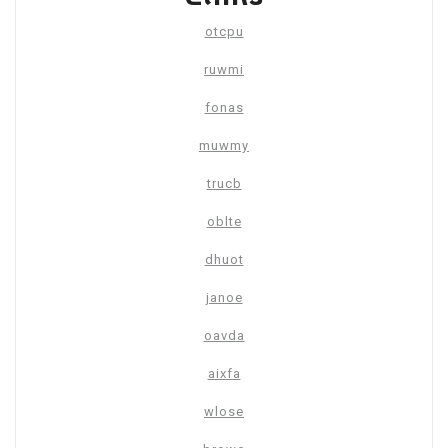
otcpu
ruwmi
fonas
muwmy
trucb
oblte
dhuot
janoe
oavda
aixfa
wlose